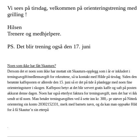
Vi sees på tirsdag, velkommen på orienteringstrening med
grilling !
Hilsen
Trenere og medhjelpere.
PS. Det blir trening også den 17. juni
Noen som ikke har fått Skauturn?
Dersom det er noen som ikke har mottatt sitt Skauturn-opplegg som i år er inkludert i
treningsavgift/medlemsavgift for rekruttene, så ta kontakt med Hilde på tirsdag. Siden den
berømte kaffeposten er allerede den 15. juni så er det på tide å planlegge med noen fine
orienteringsturer i skogen. Kaffepost betyr at det blir servert gratis kaffe og saft på posten
akkurat denne dagen. Noen har også etterlyst faktura for treningsavgift, men det har vi ik
sendt ut til noen. Man betaler treningsavgiften ved å sette inn kr. 300,- pr utøver på Nitted
orientering sin konto 20302152331, merk med barnets navn, og da kan man oppsøke Hil
for å få Skautur’n sin etterpå
.