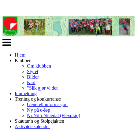
Veksle
navigasjon
Hjem
Klubben
Om klubben
Styret
Bilder
Kart
"Slik gjør vi det"
Innmelding
Trening og konkurranse
Generell informasjon
Ny på o-løp
Ni-Nitti-Nittedal (Flexoløp)
Skautur'n og Stolpejakten
Aktivitetskalender