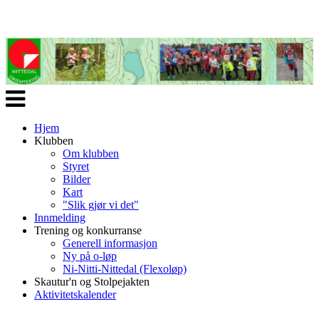
Veksle
navigasjon
Hjem
Klubben
Om klubben
Styret
Bilder
Kart
"Slik gjør vi det"
Innmelding
Trening og konkurranse
Generell informasjon
Ny på o-løp
Ni-Nitti-Nittedal (Flexoløp)
Skautur'n og Stolpejakten
Aktivitetskalender