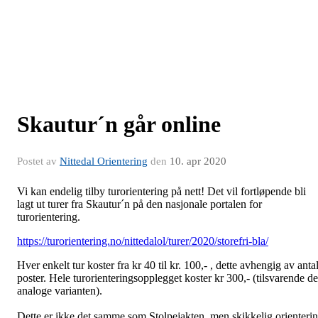
Skautur´n går online
Postet av
Nittedal Orientering
den
10. apr 2020
Vi kan endelig tilby turorientering på nett! Det vil fortløpende bli
lagt ut turer fra Skautur´n på den nasjonale portalen for
turorientering.
https://turorientering.no/nittedalol/turer/2020/storefri-bla/
Hver enkelt tur koster fra kr 40 til kr. 100,- , dette avhengig av antal
poster. Hele turorienteringsopplegget koster kr 300,- (tilsvarende d
analoge varianten).
Dette er ikke det samme som Stolpejakten, men skikkelig orienteri