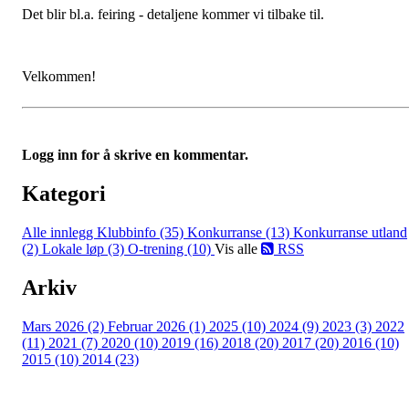
Det blir bl.a. feiring - detaljene kommer vi tilbake til.
Velkommen!
Logg inn for å skrive en kommentar.
Kategori
Alle innlegg
Klubbinfo (35)
Konkurranse (13)
Konkurranse utland
(2)
Lokale løp (3)
O-trening (10)
Vis alle
RSS
Arkiv
Mars 2026 (2)
Februar 2026 (1)
2025 (10)
2024 (9)
2023 (3)
2022
(11)
2021 (7)
2020 (10)
2019 (16)
2018 (20)
2017 (20)
2016 (10)
2015 (10)
2014 (23)