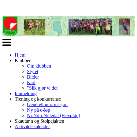
Veksle
navigasjon
Hjem
Klubben
Om klubben
Styret
Bilder
Kart
"Slik gjør vi det"
Innmelding
Trening og konkurranse
Generell informasjon
Ny på o-løp
Ni-Nitti-Nittedal (Flexoløp)
Skautur'n og Stolpejakten
Aktivitetskalender