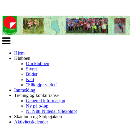
Veksle
navigasjon
Hjem
Klubben
Om klubben
Styret
Bilder
Kart
"Slik gjør vi det"
Innmelding
Trening og konkurranse
Generell informasjon
Ny på o-løp
Ni-Nitti-Nittedal (Flexoløp)
Skautur'n og Stolpejakten
Aktivitetskalender