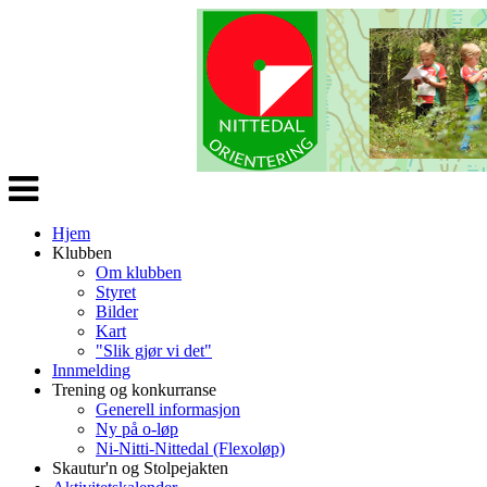
Veksle
navigasjon
Hjem
Klubben
Om klubben
Styret
Bilder
Kart
"Slik gjør vi det"
Innmelding
Trening og konkurranse
Generell informasjon
Ny på o-løp
Ni-Nitti-Nittedal (Flexoløp)
Skautur'n og Stolpejakten