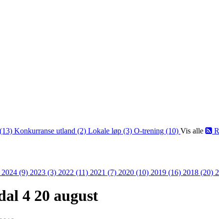
(13)
Konkurranse utland (2)
Lokale løp (3)
O-trening (10)
Vis alle
R
)
2024 (9)
2023 (3)
2022 (11)
2021 (7)
2020 (10)
2019 (16)
2018 (20)
2
dal 4 20 august