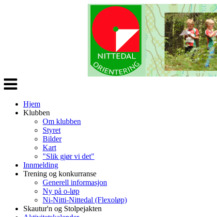
Veksle
navigasjon
Hjem
Klubben
Om klubben
Styret
Bilder
Kart
"Slik gjør vi det"
Innmelding
Trening og konkurranse
Generell informasjon
Ny på o-løp
Ni-Nitti-Nittedal (Flexoløp)
Skautur'n og Stolpejakten