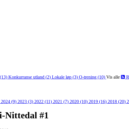
(13)
Konkurranse utland (2)
Lokale løp (3)
O-trening (10)
Vis alle
R
)
2024 (9)
2023 (3)
2022 (11)
2021 (7)
2020 (10)
2019 (16)
2018 (20)
2
i-Nittedal #1