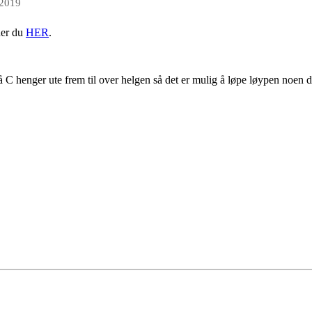
 2019
nner du
HER
.
å C henger ute frem til over helgen så det er mulig å løpe løypen noen d