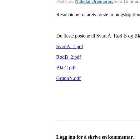
Postet av
Nittedal Orientering
den
15. mai
Resultatene fra årets første treningsløp fi
De fleste postene til Svart A, Rød B og Bl
SvartA_1.pdf
RødB_2.pdf
Blå C.pdf
GrønnN.pdf
Logg inn for å skrive en kommentar.