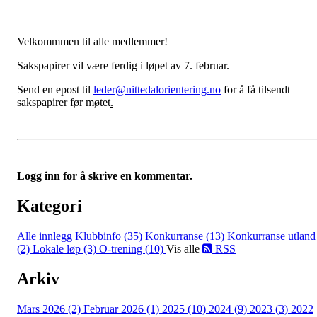
Velkommmen til alle medlemmer!
Sakspapirer vil være ferdig i løpet av 7. februar.
Send en epost til
leder@nittedalorientering.no
for å få tilsendt
sakspapirer før møtet
.
Logg inn for å skrive en kommentar.
Kategori
Alle innlegg
Klubbinfo (35)
Konkurranse (13)
Konkurranse utland
(2)
Lokale løp (3)
O-trening (10)
Vis alle
RSS
Arkiv
Mars 2026 (2)
Februar 2026 (1)
2025 (10)
2024 (9)
2023 (3)
2022