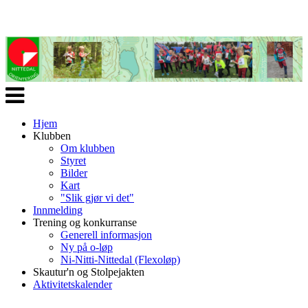
Veksle
navigasjon
Hjem
Klubben
Om klubben
Styret
Bilder
Kart
"Slik gjør vi det"
Innmelding
Trening og konkurranse
Generell informasjon
Ny på o-løp
Ni-Nitti-Nittedal (Flexoløp)
Skautur'n og Stolpejakten
Aktivitetskalender