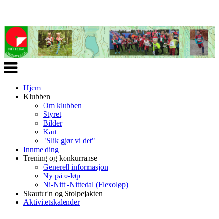
Veksle
navigasjon
Hjem
Klubben
Om klubben
Styret
Bilder
Kart
"Slik gjør vi det"
Innmelding
Trening og konkurranse
Generell informasjon
Ny på o-løp
Ni-Nitti-Nittedal (Flexoløp)
Skautur'n og Stolpejakten
Aktivitetskalender