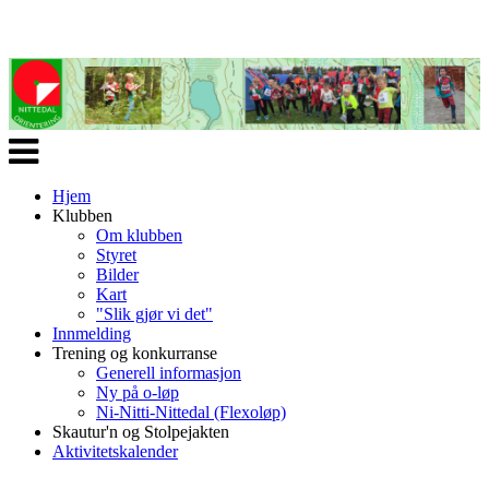
Veksle
navigasjon
Hjem
Klubben
Om klubben
Styret
Bilder
Kart
"Slik gjør vi det"
Innmelding
Trening og konkurranse
Generell informasjon
Ny på o-løp
Ni-Nitti-Nittedal (Flexoløp)
Skautur'n og Stolpejakten
Aktivitetskalender