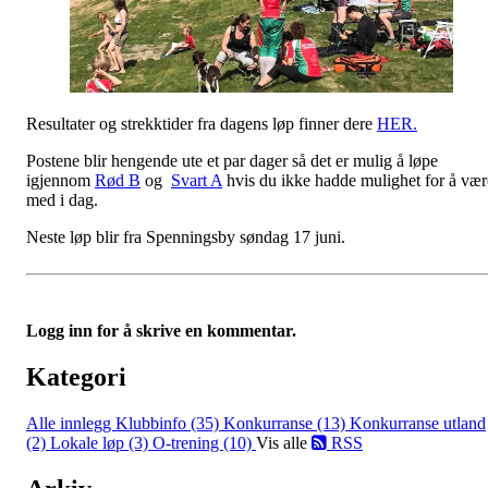
Resultater og strekktider fra dagens løp finner dere
HER.
Postene blir hengende ute et par dager så det er mulig å løpe
igjennom
Rød B
og
Svart A
hvis du ikke hadde mulighet for å vær
med i dag.
Neste løp blir fra Spenningsby søndag 17 juni.
Logg inn for å skrive en kommentar.
Kategori
Alle innlegg
Klubbinfo (35)
Konkurranse (13)
Konkurranse utland
(2)
Lokale løp (3)
O-trening (10)
Vis alle
RSS