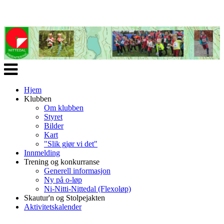
Veksle
navigasjon
Hjem
Klubben
Om klubben
Styret
Bilder
Kart
"Slik gjør vi det"
Innmelding
Trening og konkurranse
Generell informasjon
Ny på o-løp
Ni-Nitti-Nittedal (Flexoløp)
Skautur'n og Stolpejakten
Aktivitetskalender