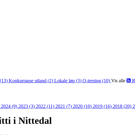
(13)
Konkurranse utland (2)
Lokale løp (3)
O-trening (10)
Vis alle
R
)
2024 (9)
2023 (3)
2022 (11)
2021 (7)
2020 (10)
2019 (16)
2018 (20)
2
tti i Nittedal