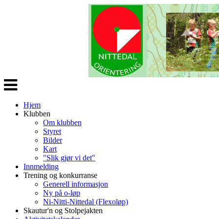
Veksle
navigasjon
Hjem
Klubben
Om klubben
Styret
Bilder
Kart
"Slik gjør vi det"
Innmelding
Trening og konkurranse
Generell informasjon
Ny på o-løp
Ni-Nitti-Nittedal (Flexoløp)
Skautur'n og Stolpejakten