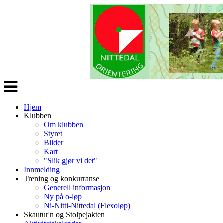
Veksle
navigasjon
Hjem
Klubben
Om klubben
Styret
Bilder
Kart
"Slik gjør vi det"
Innmelding
Trening og konkurranse
Generell informasjon
Ny på o-løp
Ni-Nitti-Nittedal (Flexoløp)
Skautur'n og Stolpejakten