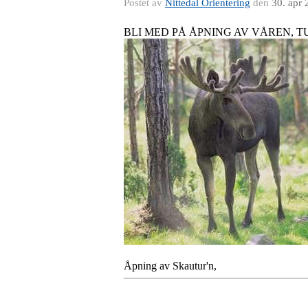
Postet av
Nittedal Orientering
den
30. apr
BLI MED PÅ ÅPNING AV VÅREN, 
Åpning av Skautur'n,