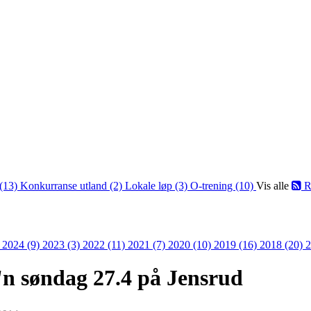
(13)
Konkurranse utland (2)
Lokale løp (3)
O-trening (10)
Vis alle
R
)
2024 (9)
2023 (3)
2022 (11)
2021 (7)
2020 (10)
2019 (16)
2018 (20)
2
n søndag 27.4 på Jensrud