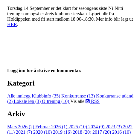
Torsdag 14 September er det klart for sesongens siste Ni-Nitti-
trening som også er årets klubbmesterskap. Løpet blir fra
Høldippelen med fri start mellom 18:00-18:30. Mer info blir lagt ut
HER
.
Logg inn for å skrive en kommentar.
Kategori
Alle innlegg
Klubbinfo (35)
Konkurranse (13)
Konkurranse utland
(2)
Lokale løp (3)
O-trening (10)
Vis alle
RSS
Arkiv
Mars 2026 (2)
Februar 2026 (1)
2025 (10)
2024 (9)
2023 (3)
2022
(11)
2021 (7)
2020 (10)
2019 (16)
2018 (20)
2017 (20)
2016 (10)