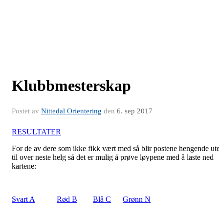
Klubbmesterskap
Postet av
Nittedal Orientering
den
6. sep 2017
RESULTATER
For de av dere som ikke fikk vært med så blir postene hengende ut
til over neste helg så det er mulig å prøve løypene med å laste ned
kartene:
Svart A
Rød B
Blå C
Grønn N