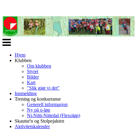
Veksle
navigasjon
Hjem
Klubben
Om klubben
Styret
Bilder
Kart
"Slik gjør vi det"
Innmelding
Trening og konkurranse
Generell informasjon
Ny på o-løp
Ni-Nitti-Nittedal (Flexoløp)
Skautur'n og Stolpejakten
Aktivitetskalender