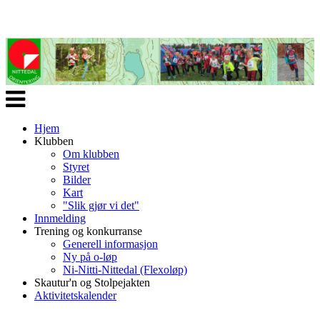
Veksle
navigasjon
Hjem
Klubben
Om klubben
Styret
Bilder
Kart
"Slik gjør vi det"
Innmelding
Trening og konkurranse
Generell informasjon
Ny på o-løp
Ni-Nitti-Nittedal (Flexoløp)
Skautur'n og Stolpejakten
Aktivitetskalender