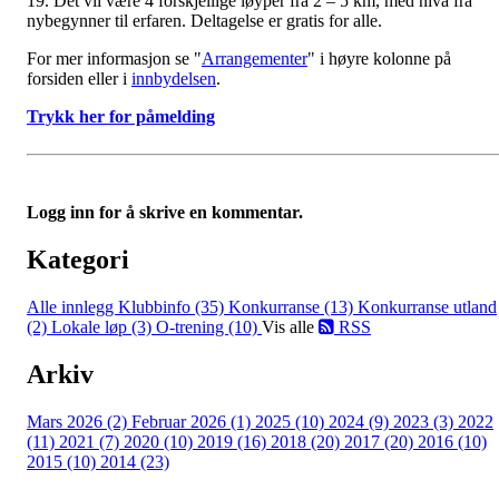
19. Det vil være 4 forskjellige løyper fra 2 – 5 km, med nivå fra
nybegynner til erfaren. Deltagelse er gratis for alle.
For mer informasjon se "
Arrangementer
" i høyre kolonne på
forsiden eller i
innbydelsen
.
Trykk her for påmelding
Logg inn for å skrive en kommentar.
Kategori
Alle innlegg
Klubbinfo (35)
Konkurranse (13)
Konkurranse utland
(2)
Lokale løp (3)
O-trening (10)
Vis alle
RSS
Arkiv
Mars 2026 (2)
Februar 2026 (1)
2025 (10)
2024 (9)
2023 (3)
2022
(11)
2021 (7)
2020 (10)
2019 (16)
2018 (20)
2017 (20)
2016 (10)
2015 (10)
2014 (23)