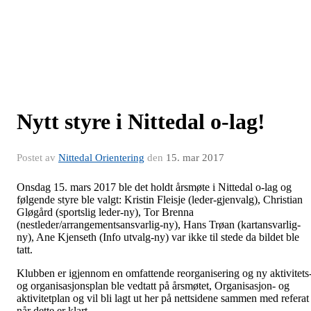
Nytt styre i Nittedal o-lag!
Postet av
Nittedal Orientering
den
15. mar 2017
Onsdag 15. mars 2017 ble det holdt årsmøte i Nittedal o-lag og
følgende styre ble valgt: Kristin Fleisje (leder-gjenvalg), Christian
Gløgård (sportslig leder-ny), Tor Brenna
(nestleder/arrangementsansvarlig-ny), Hans Trøan (kartansvarlig-
ny), Ane Kjenseth (Info utvalg-ny) var ikke til stede da bildet ble
tatt.
Klubben er igjennom en omfattende reorganisering og ny aktivitets
og organisasjonsplan ble vedtatt på årsmøtet, Organisasjon- og
aktivitetplan og vil bli lagt ut her på nettsidene sammen med referat
når dette er klart.