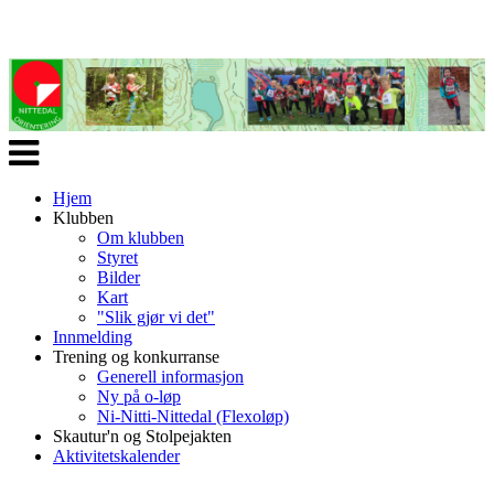
Veksle
navigasjon
Hjem
Klubben
Om klubben
Styret
Bilder
Kart
"Slik gjør vi det"
Innmelding
Trening og konkurranse
Generell informasjon
Ny på o-løp
Ni-Nitti-Nittedal (Flexoløp)
Skautur'n og Stolpejakten
Aktivitetskalender