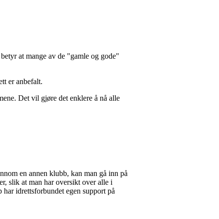
et betyr at mange av de "gamle og gode"
tt er anbefalt.
ene. Det vil gjøre det enklere å nå alle
gjennom en annen klubb, kan man gå inn på
 slik at man har oversikt over alle i
p har idrettsforbundet egen support på