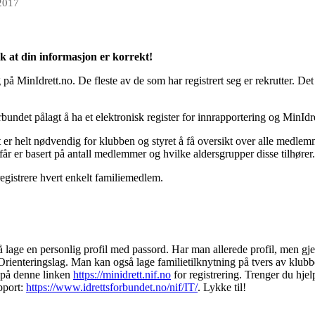
 2017
kk at din informasjon er korrekt!
 på MinIdrett.no. De fleste av de som har registrert seg er rekrutter. D
bundet pålagt å ha et elektronisk register for innrapportering og MinIdre
 er helt nødvendig for klubben og styret å få oversikt over alle medlemm
år er basert på antall medlemmer og hvilke aldersgrupper disse tilhører.
gistrere hvert enkelt familiemedlem.
å lage en personlig profil med passord. Har man allerede profil, men 
enteringslag. Man kan også lage familietilknytning på tvers av klubber,
n på denne linken
https://minidrett.nif.no
for registrering. Trenger du hjel
pport:
https://www.idrettsforbundet.no/nif/IT/
. Lykke til!