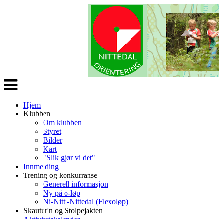
Veksle
navigasjon
Hjem
Klubben
Om klubben
Styret
Bilder
Kart
"Slik gjør vi det"
Innmelding
Trening og konkurranse
Generell informasjon
Ny på o-løp
Ni-Nitti-Nittedal (Flexoløp)
Skautur'n og Stolpejakten