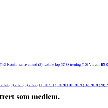
(13)
Konkurranse utland (2)
Lokale løp (3)
O-trening (10)
Vis alle
R
)
2024 (9)
2023 (3)
2022 (11)
2021 (7)
2020 (10)
2019 (16)
2018 (20)
2
strert som medlem.