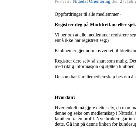
Postet av
Nittedal Orientering
den
27. feb
Oppfordringer til alle medlemmer -
Registrer deg på MinIdrett.no eller sje
Vi ber om at alle medlemmer registrere seg
ennå ikke har registrert seg:)
Klubben er gjennom lovverket til Idrettsfor
Registrer dere selv så snart som mulig. Det
med riktig informasjon og støtten klubben f
De som har familiemedlemskap bes om å re
Hvordan?
Hver enkelt må gjøre dette selv, da man m
denne og søke om medlemskap i Nittedal Ori
familien fra én profil. Nye brukere går in
dette. Gå inn på denne linken for kundesu