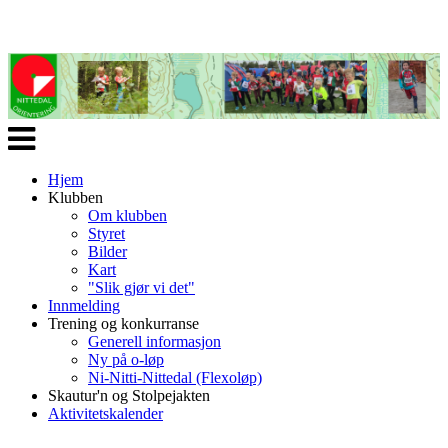
Veksle
navigasjon
Hjem
Klubben
Om klubben
Styret
Bilder
Kart
"Slik gjør vi det"
Innmelding
Trening og konkurranse
Generell informasjon
Ny på o-løp
Ni-Nitti-Nittedal (Flexoløp)
Skautur'n og Stolpejakten
Aktivitetskalender