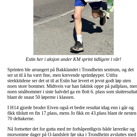
Estin her i aksjon under KM sprint tidligere i vår!
Sprinten ble arrangert på Bakklandet i Trondheim sentrum, og det
ser ut til å ha vært fine, men krevende sprintløyper. Utifra
strekktidene ser det ut til at Estin har levert et jevnt godt løp uten
noen store bommer. Midtveis var han faktisk oppe på pallplass, me
noen småbommer i siste halvdel ga en flott 6. plass som sluttresultat
blant de snaut 50 løperne i klassen.
I H14 gjorde broder Eiven også et bedre resultat idag enn i går og
fikk tilslutt en fin 17.plass, mens Jo fikk en 43.plass blant de nesten
70 deltakerne.
Nå fortsetter det for gutta med tre forhåpentligvis både lærerike og
morsomme dager på O-landsleir før uka i Trondheim avsluttes med