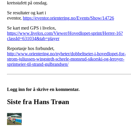
kretsstafett på onsdag.
Se resultater og kart i
eventor,
https://eventor.orientering.no/Events/Show/14726
Se kart med GPS i livelox,
https://www.livelox.com/Viewer/Hovedlopet-sprint/Herrer-16?
classId=631034&tab=player
Reportasje hos forbundet,
http://www.orientering.no/nyheter/dobbeltseier-i-hovedlopet-for-
strom-juliussen-wingstedt-scheele-monsrud-sikorski-og-leroyer-
sprintseier-til-strand-gulbrandsen/
Logg inn for å skrive en kommentar.
Siste fra Hans Trøan