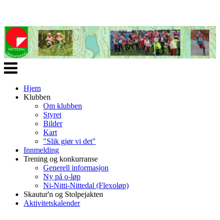
Veksle
navigasjon
Hjem
Klubben
Om klubben
Styret
Bilder
Kart
"Slik gjør vi det"
Innmelding
Trening og konkurranse
Generell informasjon
Ny på o-løp
Ni-Nitti-Nittedal (Flexoløp)
Skautur'n og Stolpejakten
Aktivitetskalender