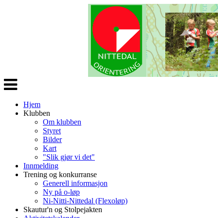
Veksle
navigasjon
Hjem
Klubben
Om klubben
Styret
Bilder
Kart
"Slik gjør vi det"
Innmelding
Trening og konkurranse
Generell informasjon
Ny på o-løp
Ni-Nitti-Nittedal (Flexoløp)
Skautur'n og Stolpejakten