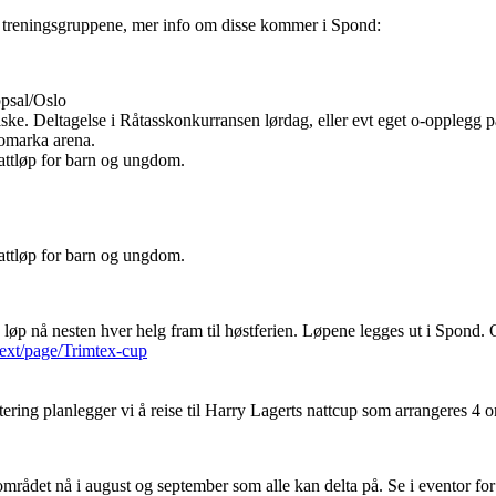
ike treningsgruppene, mer info om disse kommer i Spond:
psal/Oslo
ske. Deltagelse i Råtasskonkurransen lørdag, eller evt eget o-opplegg 
llomarka arena.
attløp for barn og ungdom.
attløp for barn og ungdom.
løp nå nesten hver helg fram til høstferien. Løpene legges ut i Spond. O
next/page/Trimtex-cup
ering planlegger vi å reise til Harry Lagerts nattcup som arrangeres 4 o
området nå i august og september som alle kan delta på. Se i eventor for