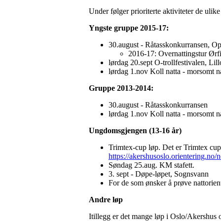
Under følger prioriterte aktiviteter de ul
Yngste gruppe 2015-17:
30.august - Råtasskonkurransen, Op
2016-17: Overnattingstur Ørfi
lørdag 20.sept O-trollfestivalen, Li
lørdag 1.nov Koll natta - morsomt n
Gruppe 2013-2014:
30.august - Råtasskonkurransen
lørdag 1.nov Koll natta - morsomt n
Ungdomsgjengen (13-16 år)
Trimtex-cup løp. Det er Trimtex cup 
https://akershusoslo.orientering.no/
Søndag 25.aug. KM stafett.
3. sept - Døpe-løpet, Sognsvann
For de som ønsker å prøve nattorient
Andre løp
Itillegg er det mange løp i Oslo/Akershus 