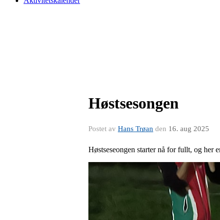
Aktivitetskalender
Høstsesongen
Postet av
Hans Trøan
den
16. aug 2025
Høstseseongen starter nå for fullt, og her e