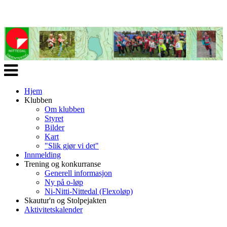
Veksle
navigasjon
Hjem
Klubben
Om klubben
Styret
Bilder
Kart
"Slik gjør vi det"
Innmelding
Trening og konkurranse
Generell informasjon
Ny på o-løp
Ni-Nitti-Nittedal (Flexoløp)
Skautur'n og Stolpejakten
Aktivitetskalender