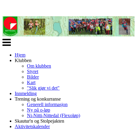
Veksle
navigasjon
Hjem
Klubben
Om klubben
Styret
Bilder
Kart
"Slik gjør vi det"
Innmelding
Trening og konkurranse
Generell informasjon
Ny på o-løp
Ni-Nitti-Nittedal (Flexoløp)
Skautur'n og Stolpejakten
Aktivitetskalender