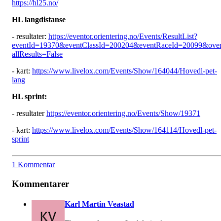
https://hl25.no/
HL langdistanse
- resultater:
https://eventor.orientering.no/Events/ResultList?
eventId=19370&eventClassId=200204&eventRaceId=20099&ove
allResults=False
- kart:
https://www.livelox.com/Events/Show/164044/Hovedl-pet-
lang
HL sprint:
- resultater
https://eventor.orientering.no/Events/Show/19371
- kart:
https://www.livelox.com/Events/Show/164114/Hovedl-pet-
sprint
1 Kommentar
Kommentarer
Karl Martin Veastad