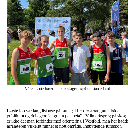
Våre, staute karer etter søndagens sprintdistanse i sol.
Første løp var langdistanse på lørdag. Her dro arrangøren både
publikum og deltagere langt inn på "heia". Villmarkspreg på skog
er ikke det man forbinder med orientering i Vestfold, men her hadd
arrangøren virkelig funnet et flott område. Innbydende furuskog