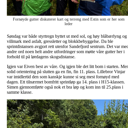
Fornøyde gutter diskuterer kart og terreng med Estin som er her som
leder
Søndag var både styrtregn byttet ut med sol, og høy blåbærlyng og
villmark med asfalt, gressletter og blokkbebyggelse. Da ble
sprintdistansen avgjort rett utenfor Sandefjord sentrum. Det var me
andre ord noen helt andre utfordringer som møtte våre gutter her i
forhold til på lørdagens skogsdistanse.
Igjen var Eiven best av våre. Og igjen ble det litt bom i starten. Me
solid orientering på slutten ga en fin, fin 11. plass. Lillebror Vinjar
var imidlertid den som kanskje kunne si seg mest fornøyd med
dagen. Ett tilnærmet bomfritt sprintløp ga 14. plass i H15-klassen.
Simen gjennomførte også nok et bra løp og kom inn til 25.plass i
samme klasse.