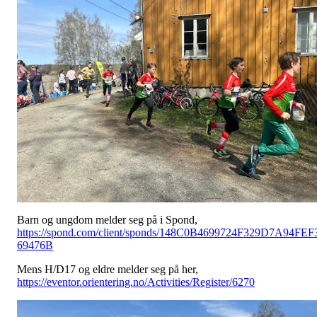
Barn og ungdom melder seg på i Spond,
https://spond.com/client/sponds/148C0B4699724F329D7A94FEF
69476B
Mens H/D17 og eldre melder seg på her,
https://eventor.orientering.no/Activities/Register/6270