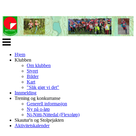
Veksle
navigasjon
Hjem
Klubben
Om klubben
Styret
Bilder
Kart
"Slik gjør vi det"
Innmelding
Trening og konkurranse
Generell informasjon
Ny på o-løp
Ni-Nitti-Nittedal (Flexoløp)
Skautur'n og Stolpejakten
Aktivitetskalender