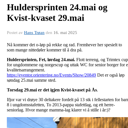
Huldersprinten 24.mai og
Kvist-kvaset 29.mai
Postet av
Hans Trøan
den
16. mai 2025
Nå kommer det o-løp på rekke og rad. Fremhever her spesielt to
som mange nittedøler kommer til å dra på.
Huldersprinten, Fet, lørdag 24.mai.
Flott terreng, og Trimtex cup
for ungdommene og norgescup og uttak WC for senior borger for e
kvalitetsarrangement.
https://eventor.orientering.no/Events/Show/20849
Det er også løp
søndag 25.mai samme sted.
Torsdag 29.mai er det igjen Kvist-kvaset på Ås
.
Ifjor var vi drøye 30 deltakere fordelt på 13 stk i fellestarten for bar
8 i ungdomsstafetten, To 2013-pappa stafettlag, og ett herre-
seniorlag. Hvor mange mamma-lag klarer vi å stille i år:)?