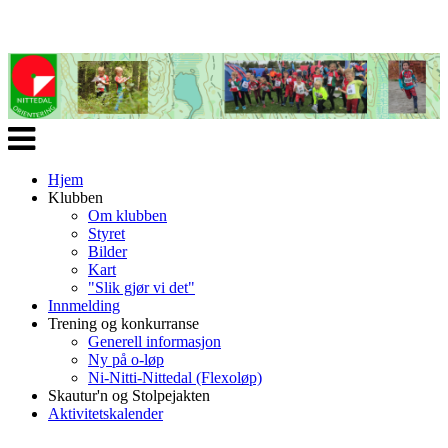
Veksle
navigasjon
Hjem
Klubben
Om klubben
Styret
Bilder
Kart
"Slik gjør vi det"
Innmelding
Trening og konkurranse
Generell informasjon
Ny på o-løp
Ni-Nitti-Nittedal (Flexoløp)
Skautur'n og Stolpejakten
Aktivitetskalender