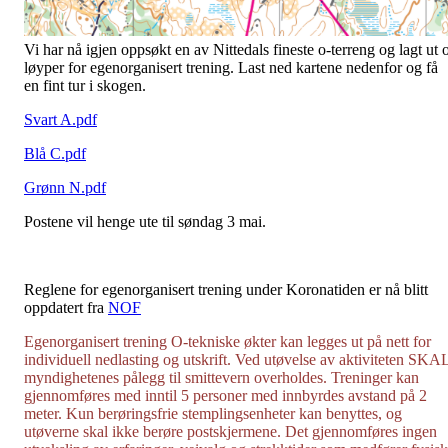
Vi har nå igjen oppsøkt en av Nittedals fineste o-terreng og lagt ut 
løyper for egenorganisert trening. Last ned kartene nedenfor og få
en fint tur i skogen.
Svart A.pdf
Blå C.pdf
Grønn N.pdf
Postene vil henge ute til søndag 3 mai.
Reglene for egenorganisert trening under Koronatiden er nå blitt
oppdatert fra
NOF
Egenorganisert trening O-tekniske økter kan legges ut på nett for
individuell nedlasting og utskrift. Ved utøvelse av aktiviteten SKA
myndighetenes pålegg til smittevern overholdes. Treninger kan
gjennomføres med inntil 5 personer med innbyrdes avstand på 2
meter. Kun berøringsfrie stemplingsenheter kan benyttes, og
utøverne skal ikke berøre postskjermene. Det gjennomføres ingen