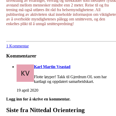
utveksling av erfaringer, veivalg og strekktider som medfører fysisk
avstand mellom mennesker mindre enn 2 meter. Reise til og fra
trening må også utføres iht råd fra helsemyndighetene. All
publisering av aktiviteten skal inneholde informasjon om viktighete
av å overholde myndighetenes pålegg om smittevern, og den
enkeltes plikt til å unngå smittespredning!
1 Kommentar
Kommentarer
Karl Martin Veastad
Flotte løyper! Takk til Gjerdrum OL som har
kartlagt og oppdatert samarbeidskart.
19 april 2020
Logg inn for å skrive en kommentar.
Siste fra Nittedal Orientering