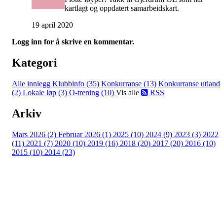
kartlagt og oppdatert samarbeidskart.
19 april 2020
Logg inn for å skrive en kommentar.
Kategori
Alle innlegg
Klubbinfo (35)
Konkurranse (13)
Konkurranse utland
(2)
Lokale løp (3)
O-trening (10)
Vis alle
RSS
Arkiv
Mars 2026 (2)
Februar 2026 (1)
2025 (10)
2024 (9)
2023 (3)
2022
(11)
2021 (7)
2020 (10)
2019 (16)
2018 (20)
2017 (20)
2016 (10)
2015 (10)
2014 (23)