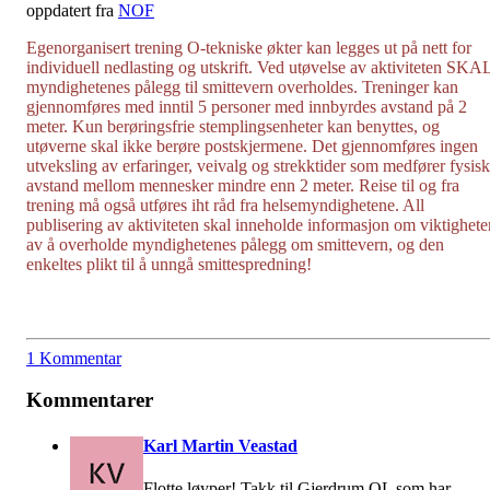
oppdatert fra
NOF
Egenorganisert trening O-tekniske økter kan legges ut på nett for
individuell nedlasting og utskrift. Ved utøvelse av aktiviteten SKA
myndighetenes pålegg til smittevern overholdes. Treninger kan
gjennomføres med inntil 5 personer med innbyrdes avstand på 2
meter. Kun berøringsfrie stemplingsenheter kan benyttes, og
utøverne skal ikke berøre postskjermene. Det gjennomføres ingen
utveksling av erfaringer, veivalg og strekktider som medfører fysisk
avstand mellom mennesker mindre enn 2 meter. Reise til og fra
trening må også utføres iht råd fra helsemyndighetene. All
publisering av aktiviteten skal inneholde informasjon om viktighete
av å overholde myndighetenes pålegg om smittevern, og den
enkeltes plikt til å unngå smittespredning!
1 Kommentar
Kommentarer
Karl Martin Veastad
Flotte løyper! Takk til Gjerdrum OL som har