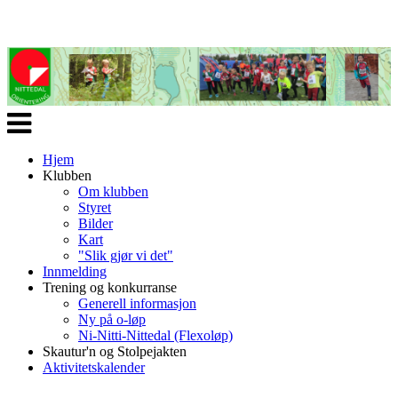
Veksle
navigasjon
Hjem
Klubben
Om klubben
Styret
Bilder
Kart
"Slik gjør vi det"
Innmelding
Trening og konkurranse
Generell informasjon
Ny på o-løp
Ni-Nitti-Nittedal (Flexoløp)
Skautur'n og Stolpejakten
Aktivitetskalender