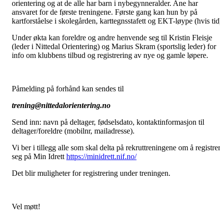
orientering og at de alle har barn i nybegynneralder. Ane har
ansvaret for de første treningene. Første gang kan hun by på
kartforståelse i skolegården, karttegnsstafett og EKT-løype (hvis tid
Under økta kan foreldre og andre henvende seg til Kristin Fleisje
(leder i Nittedal Orientering) og Marius Skram (sportslig leder) for
info om klubbens tilbud og registrering av nye og gamle løpere.
Påmelding på forhånd kan sendes til
trening@nittedalorientering.no
Send inn: navn på deltager, fødselsdato, kontaktinformasjon til
deltager/foreldre (mobilnr, mailadresse).
Vi ber i tillegg alle som skal delta på rekruttreningene om å registre
seg på Min Idrett
https://minidrett.nif.no/
Det blir muligheter for registrering under treningen.
Vel møtt!