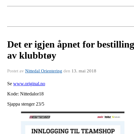
Det er igjen åpnet for bestillin
av klubbtøy
Postet av
Nittedal Orientering
den
13. mai 2018
Se
www.original.no
Kode: Nittedalor18
Sjappa stenger 23/5