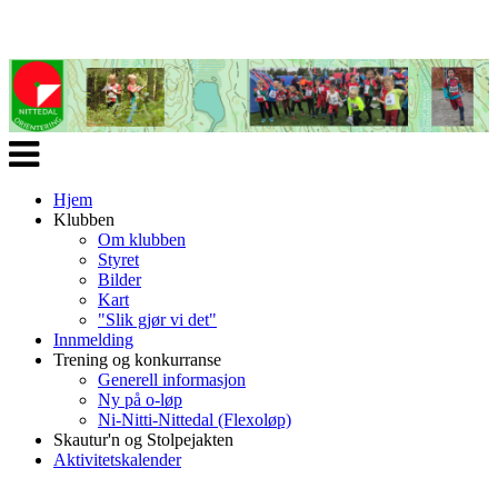
Veksle
navigasjon
Hjem
Klubben
Om klubben
Styret
Bilder
Kart
"Slik gjør vi det"
Innmelding
Trening og konkurranse
Generell informasjon
Ny på o-løp
Ni-Nitti-Nittedal (Flexoløp)
Skautur'n og Stolpejakten
Aktivitetskalender