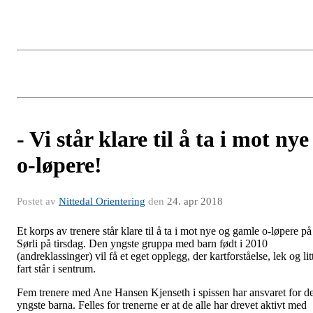
- Vi står klare til å ta i mot nye
o-løpere!
Postet av
Nittedal Orientering
den
24. apr 2018
Et korps av trenere står klare til å ta i mot nye og gamle o-løpere på
Sørli på tirsdag. Den yngste gruppa med barn født i 2010
(andreklassinger) vil få et eget opplegg, der kartforståelse, lek og lit
fart står i sentrum.
Fem trenere med Ane Hansen Kjenseth i spissen har ansvaret for d
yngste barna. Felles for trenerne er at de alle har drevet aktivt med