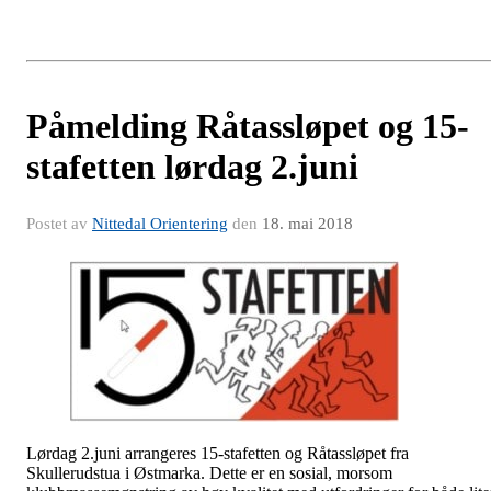
Påmelding Råtassløpet og 15-
stafetten lørdag 2.juni
Postet av
Nittedal Orientering
den
18. mai 2018
Lørdag 2.juni arrangeres 15-stafetten og Råtassløpet fra
Skullerudstua i Østmarka. Dette er en sosial, morsom