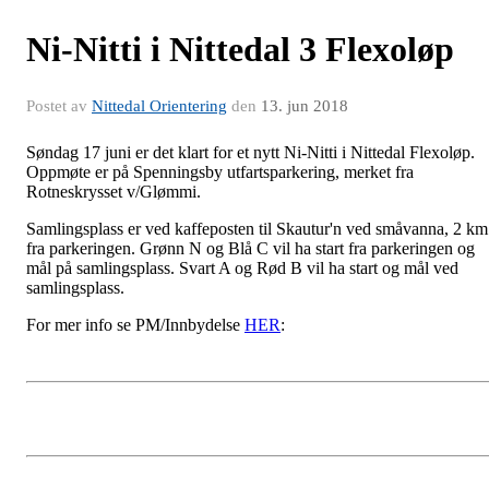
Ni-Nitti i Nittedal 3 Flexoløp
Postet av
Nittedal Orientering
den
13. jun 2018
Søndag 17 juni er det klart for et nytt Ni-Nitti i Nittedal Flexoløp.
Oppmøte er på Spenningsby utfartsparkering, merket fra
Rotneskrysset v/Glømmi.
Samlingsplass er ved kaffeposten til Skautur'n ved småvanna, 2 km
fra parkeringen. Grønn N og Blå C vil ha start fra parkeringen og
mål på samlingsplass. Svart A og Rød B vil ha start og mål ved
samlingsplass.
For mer info se PM/Innbydelse
HER
: