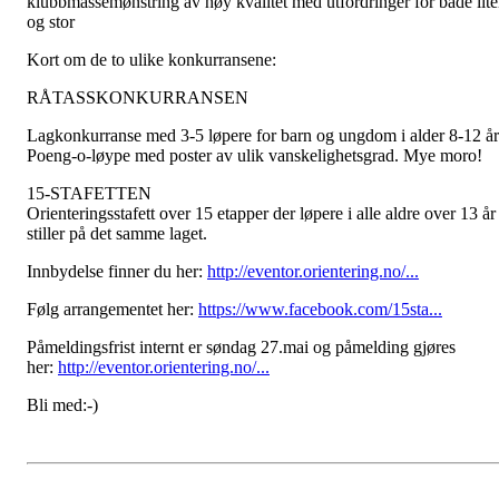
klubbmassemønstring av høy kvalitet med utfordringer for både lit
og stor
Kort om de to ulike konkurransene:
RÅTASSKONKURRANSEN
Lagkonkurranse med 3-5 løpere for barn og ungdom i alder 8-12 år
Poeng-o-løype med poster av ulik vanskelighetsgrad. Mye moro!
15-STAFETTEN
Orienteringsstafett over 15 etapper der løpere i alle aldre over 13 år
stiller på det samme laget.
Innbydelse finner du her:
http://eventor.orientering.no/...
Følg arrangementet her:
https://www.facebook.com/15sta...
Påmeldingsfrist internt er søndag 27.mai og påmelding gjøres
her:
http://eventor.orientering.no/...
Bli med:-)