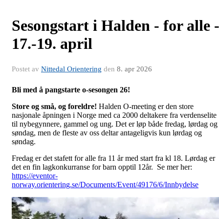
Sesongstart i Halden - for alle 
17.-19. april
Postet av
Nittedal Orientering
den
8. apr 2026
Bli med å pangstarte o-sesongen 26!
Store og små, og foreldre!
Halden O-meeting er den store
nasjonale åpningen i Norge med ca 2000 deltakere fra verdenselite
til nybegynnere, gammel og ung. Det er løp både fredag, lørdag og
søndag, men de fleste av oss deltar antageligvis kun lørdag og
søndag.
Fredag er det stafett for alle fra 11 år med start fra kl 18. Lørdag er
det en fin lagkonkurranse for barn opptil 12år. Se mer her:
https://eventor-
norway.orientering.se/Documents/Event/49176/6/Innbydelse