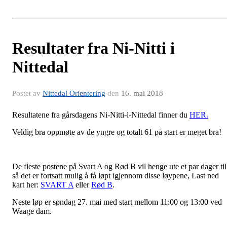
Resultater fra Ni-Nitti i
Nittedal
Postet av
Nittedal Orientering
den
16. mai 2018
Resultatene fra gårsdagens Ni-Nitti-i-Nittedal finner du
HER.
Veldig bra oppmøte av de yngre og totalt 61 på start er meget bra!
De fleste postene på Svart A og Rød B vil henge ute et par dager til
så det er fortsatt mulig å få løpt igjennom disse løypene, Last ned
kart her:
SVART A
eller
Rød B
.
Neste løp er søndag 27. mai med start mellom 11:00 og 13:00 ved
Waage dam.