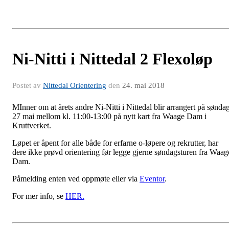
Ni-Nitti i Nittedal 2 Flexoløp
Postet av
Nittedal Orientering
den
24. mai 2018
MInner om at årets andre Ni-Nitti i Nittedal blir arrangert på sønda
27 mai mellom kl. 11:00-13:00 på nytt kart fra Waage Dam i
Kruttverket.
Løpet er åpent for alle både for erfarne o-løpere og rekrutter, har
dere ikke prøvd orientering før legge gjerne søndagsturen fra Waag
Dam.
Påmelding enten ved oppmøte eller via
Eventor
.
For mer info, se
HER.