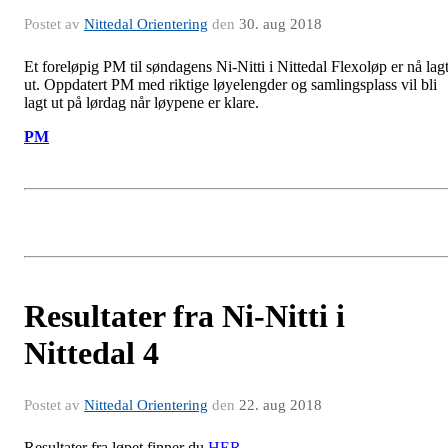
Postet av
Nittedal Orientering
den
30. aug 2018
Et foreløpig PM til søndagens Ni-Nitti i Nittedal Flexoløp er nå lag
ut. Oppdatert PM med riktige løyelengder og samlingsplass vil bli
lagt ut på lørdag når løypene er klare.
PM
Resultater fra Ni-Nitti i
Nittedal 4
Postet av
Nittedal Orientering
den
22. aug 2018
Resultater fra løpet finner du
HER