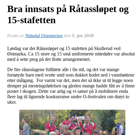
Bra innsats på Råtassløpet og
15-stafetten
Postet av
Nittedal Orientering
den
5. jun 2018
Lørdag var det Råtassløpet og 15 stafetten på Skullerud ved
Østmarka. Ca 15 store og 15 små uniformerte nittedøler var absolut
med å sette preg på det flotte arrangementet.
De fire råtasslagene fullførte alle i fin stil, og det var mange
fornøyde barn med svette smil som dukket hodet ned i vannbøttene
etter målgang. For varmt var det, men det så ikke ut til legge noen
demper på mestringsfølelsen og gleden mange hadde fått av å finne
poster i skogen. Dette var artig og vi satser på å mobilisere enda
flere lag til lignende konkurranse under O-festivalen om drøyt to
uker.