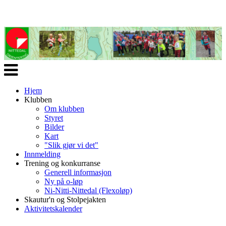
Veksle
navigasjon
Hjem
Klubben
Om klubben
Styret
Bilder
Kart
"Slik gjør vi det"
Innmelding
Trening og konkurranse
Generell informasjon
Ny på o-løp
Ni-Nitti-Nittedal (Flexoløp)
Skautur'n og Stolpejakten
Aktivitetskalender