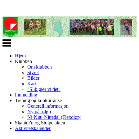
Veksle
navigasjon
Hjem
Klubben
Om klubben
Styret
Bilder
Kart
"Slik gjør vi det"
Innmelding
Trening og konkurranse
Generell informasjon
Ny på o-løp
Ni-Nitti-Nittedal (Flexoløp)
Skautur'n og Stolpejakten
Aktivitetskalender