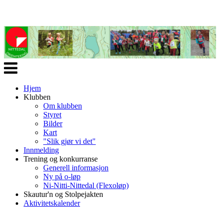
Veksle
navigasjon
Hjem
Klubben
Om klubben
Styret
Bilder
Kart
"Slik gjør vi det"
Innmelding
Trening og konkurranse
Generell informasjon
Ny på o-løp
Ni-Nitti-Nittedal (Flexoløp)
Skautur'n og Stolpejakten
Aktivitetskalender