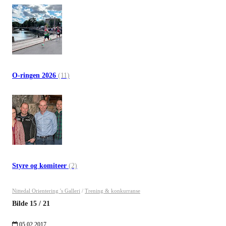
O-ringen 2026
(11)
Styre og komiteer
(2)
Nittedal Orientering 's Galleri
/
Trening & konkurranse
Bilde
15
/
21
05.02.2017