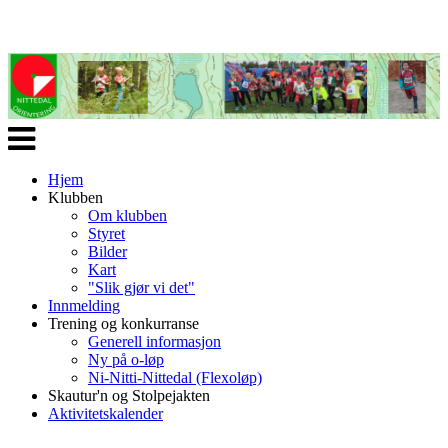
Veksle
navigasjon
Hjem
Klubben
Om klubben
Styret
Bilder
Kart
"Slik gjør vi det"
Innmelding
Trening og konkurranse
Generell informasjon
Ny på o-løp
Ni-Nitti-Nittedal (Flexoløp)
Skautur'n og Stolpejakten
Aktivitetskalender