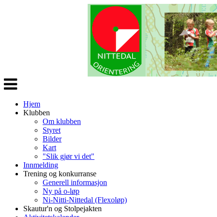
Veksle
navigasjon
Hjem
Klubben
Om klubben
Styret
Bilder
Kart
"Slik gjør vi det"
Innmelding
Trening og konkurranse
Generell informasjon
Ny på o-løp
Ni-Nitti-Nittedal (Flexoløp)
Skautur'n og Stolpejakten