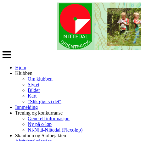
Veksle
navigasjon
Hjem
Klubben
Om klubben
Styret
Bilder
Kart
"Slik gjør vi det"
Innmelding
Trening og konkurranse
Generell informasjon
Ny på o-løp
Ni-Nitti-Nittedal (Flexoløp)
Skautur'n og Stolpejakten