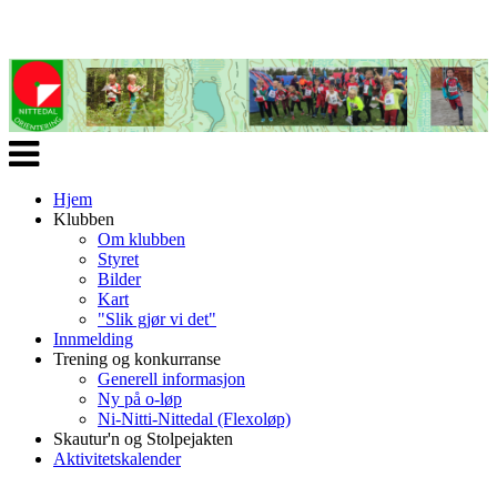
Veksle
navigasjon
Hjem
Klubben
Om klubben
Styret
Bilder
Kart
"Slik gjør vi det"
Innmelding
Trening og konkurranse
Generell informasjon
Ny på o-løp
Ni-Nitti-Nittedal (Flexoløp)
Skautur'n og Stolpejakten
Aktivitetskalender