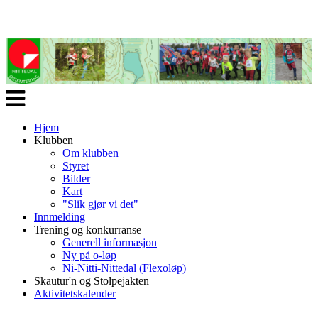
Veksle
navigasjon
Hjem
Klubben
Om klubben
Styret
Bilder
Kart
"Slik gjør vi det"
Innmelding
Trening og konkurranse
Generell informasjon
Ny på o-løp
Ni-Nitti-Nittedal (Flexoløp)
Skautur'n og Stolpejakten
Aktivitetskalender