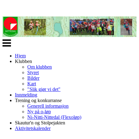
Veksle
navigasjon
Hjem
Klubben
Om klubben
Styret
Bilder
Kart
"Slik gjør vi det"
Innmelding
Trening og konkurranse
Generell informasjon
Ny på o-løp
Ni-Nitti-Nittedal (Flexoløp)
Skautur'n og Stolpejakten
Aktivitetskalender