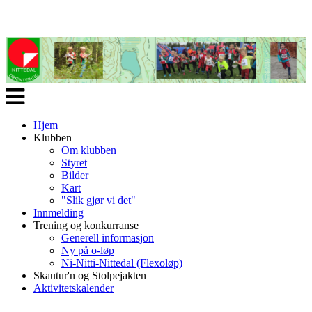
Veksle
navigasjon
Hjem
Klubben
Om klubben
Styret
Bilder
Kart
"Slik gjør vi det"
Innmelding
Trening og konkurranse
Generell informasjon
Ny på o-løp
Ni-Nitti-Nittedal (Flexoløp)
Skautur'n og Stolpejakten
Aktivitetskalender