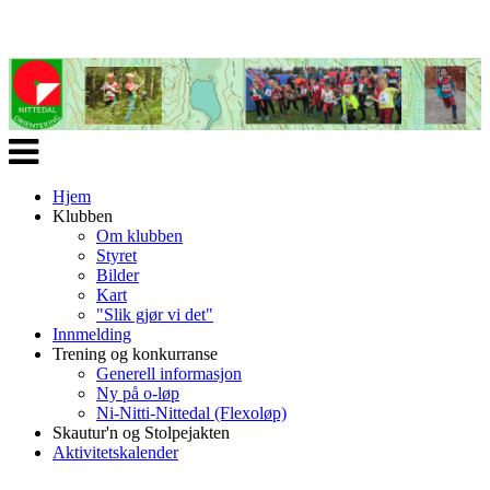
Veksle
navigasjon
Hjem
Klubben
Om klubben
Styret
Bilder
Kart
"Slik gjør vi det"
Innmelding
Trening og konkurranse
Generell informasjon
Ny på o-løp
Ni-Nitti-Nittedal (Flexoløp)
Skautur'n og Stolpejakten
Aktivitetskalender