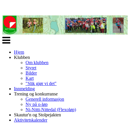
Veksle
navigasjon
Hjem
Klubben
Om klubben
Styret
Bilder
Kart
"Slik gjør vi det"
Innmelding
Trening og konkurranse
Generell informasjon
Ny på o-løp
Ni-Nitti-Nittedal (Flexoløp)
Skautur'n og Stolpejakten
Aktivitetskalender