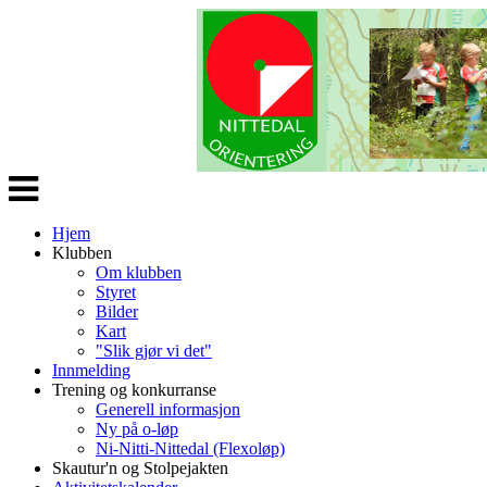
Veksle
navigasjon
Hjem
Klubben
Om klubben
Styret
Bilder
Kart
"Slik gjør vi det"
Innmelding
Trening og konkurranse
Generell informasjon
Ny på o-løp
Ni-Nitti-Nittedal (Flexoløp)
Skautur'n og Stolpejakten