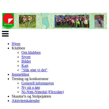
Veksle
navigasjon
Hjem
Klubben
Om klubben
Styret
Bilder
Kart
"Slik gjør vi det"
Innmelding
Trening og konkurranse
Generell informasjon
Ny på o-løp
Ni-Nitti-Nittedal (Flexoløp)
Skautur'n og Stolpejakten
Aktivitetskalender