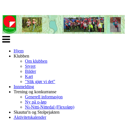
Veksle
navigasjon
Hjem
Klubben
Om klubben
Styret
Bilder
Kart
"Slik gjør vi det"
Innmelding
Trening og konkurranse
Generell informasjon
Ny på o-løp
Ni-Nitti-Nittedal (Flexoløp)
Skautur'n og Stolpejakten
Aktivitetskalender