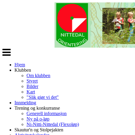
Veksle
navigasjon
Hjem
Klubben
Om klubben
Styret
Bilder
Kart
"Slik gjør vi det"
Innmelding
Trening og konkurranse
Generell informasjon
Ny på o-løp
Ni-Nitti-Nittedal (Flexoløp)
Skautur'n og Stolpejakten