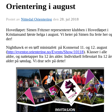
Orientering i august
Postet av
Nittedal Orientering
den
28. jul 2018
Hovedløpet: Simen Fritzner representerer klubben i Hovedløpet i
Kristiansand første helga i august. Vi heier på Simen fra ferie her o
der!
Nighthawk er en tøff ministafett på Konnerud 11. og 12. august
(
http://eventor.orientering.no/Events/Show/10118
). Klasser i alle
aldre, og nattetapper fra 12 års alder. Individuell fellesstart fra 12 år
alder på søndag. Vi drar selv på dette!