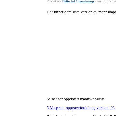
Postet av
Nittedal Orientering
den
3. mai 
Her finner dere siste versjon av mannskapsl
Se her for oppdatert mannskapsliste:
NM-sprint_oppgavefordeling_versjon_03