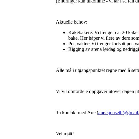
(Endringer kan tilkomme - vi tar i så fall d
Aktuelle behov:
Kakebakere: Vi trenger ca. 20 kakeba
bake. Her håper vi flere av dere so
Postvakter: Vi trenger fortsatt postv
Rigging av arena lørdag og nedrigg
Alle må i utgangspunktet regne med å sette 
Vi vil omfordele oppgaver utover dagen ut 
Ta kontakt med Ane (
ane.kjenseth@gmail
Vel møtt!