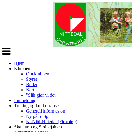
Veksle
navigasjon
Hjem
Klubben
Om klubben
Styret
Bilder
Kart
"Slik gjør vi det"
Innmelding
Trening og konkurranse
Generell informasjon
Ny på o-løp
Ni-Nitti-Nittedal (Flexoløp)
Skautur'n og Stolpejakten