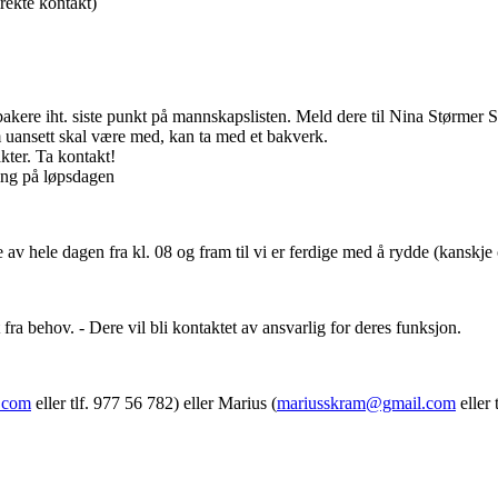
irekte kontakt)
kere iht. siste punkt på mannskapslisten. Meld dere til Nina Størmer St
m uansett skal være med, kan ta med et bakverk.
akter. Ta kontakt!
ing på løpsdagen
av hele dagen fra kl. 08 og fram til vi er ferdige med å rydde (kanskje 
fra behov. - Dere vil bli kontaktet av ansvarlig for deres funksjon.
.com
eller tlf. 977 56 782) eller Marius (
mariusskram@gmail.com
eller 