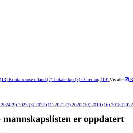
(13)
Konkurranse utland (2)
Lokale løp (3)
O-trening (10)
Vis alle
R
)
2024 (9)
2023 (3)
2022 (11)
2021 (7)
2020 (10)
2019 (16)
2018 (20)
2
- mannskapslisten er oppdatert