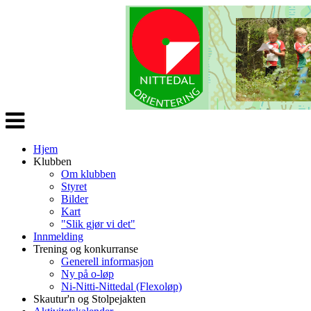
Veksle
navigasjon
Hjem
Klubben
Om klubben
Styret
Bilder
Kart
"Slik gjør vi det"
Innmelding
Trening og konkurranse
Generell informasjon
Ny på o-løp
Ni-Nitti-Nittedal (Flexoløp)
Skautur'n og Stolpejakten