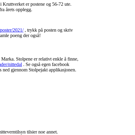
 i Kruttverket er postene og 56-72 ute.
 fra årets opplegg.
l/poster/2021/
, trykk på posten og skriv
samle poeng der også!
i Marka. Stolpene er relativt enkle å finne,
der/nittedal
. Se også egen facebook
stes ned gjennom Stolpejakt applikasjonen.
tteverntilsyn tilsier noe annet.