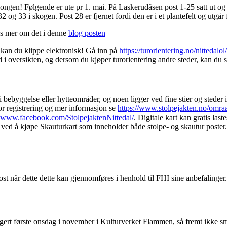
esongen! Følgende er ute pr 1. mai. På Laskerudåsen post 1-25 satt ut og
 og 33 i skogen. Post 28 er fjernet fordi den er i et plantefelt og utgår
Les mer om det i denne
blog posten
, kan du klippe elektronisk! Gå inn på
https://turorientering.no/nittedalo
 oversikten, og dersom du kjøper turorientering andre steder, kan du 
r i bebyggelse eller hytteområder, og noen ligger ved fine stier og steder 
or registrering og mer informasjon se
https://www.stolpejakten.no/omraa
//www.facebook.com/StolpejaktenNittedal/
. Digitale kart kan gratis la
 ved å kjøpe Skauturkart som inneholder både stolpe- og skautur poster.
 post når dette dette kan gjennomføres i henhold til FHI sine anbefalinger.
ert første onsdag i november i Kulturverket Flammen, så fremt ikke smi