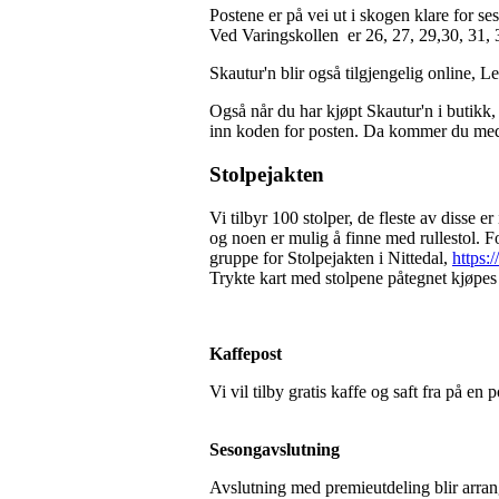
Postene er på vei ut i skogen klare for s
Ved Varingskollen er 26, 27, 29,30, 31, 32
Skautur'n blir også tilgjengelig online, 
Også når du har kjøpt Skautur'n i butikk
inn koden for posten. Da kommer du med i
Stolpejakten
Vi tilbyr 100 stolper, de fleste av disse e
og noen er mulig å finne med rullestol. F
gruppe for Stolpejakten i Nittedal,
https:
Trykte kart med stolpene påtegnet kjøpes
Kaffepost
Vi vil tilby gratis kaffe og saft fra på en
Sesongavslutning
Avslutning med premieutdeling blir arrang