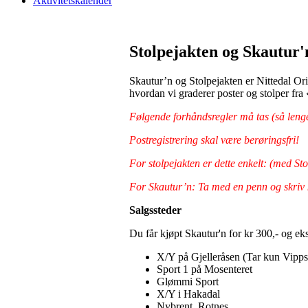
Aktivitetskalender
Stolpejakten og Skautur'
Skautur’n og Stolpejakten er Nittedal Orien
hvordan vi graderer poster og stolper fra 
Følgende forhåndsregler må tas (så lenge
Postregistrering skal være berøringsfri!
For stolpejakten er dette enkelt: (med St
For Skautur’n: Ta med en penn og skriv k
Salgssteder
Du får kjøpt Skautur'n for kr 300,- og eks
X/Y på Gjelleråsen (Tar kun Vipps
Sport 1 på Mosenteret
Glømmi Sport
X/Y i Hakadal
Nybrent, Rotnes