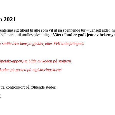
n 2021
tering sitt tilbud til
alle
som vil ut på spennende tur – uansett alder, n
«villmark» til «rullestolvennlig».
Vårt tilbud er godkjent av helsemy
 smittevern-hensyn gjelder, etter FHI anbefalinger):
olpejakt-appen) ta bilde av koden på stolpen!
oden på posten på registreringskortet
tra kontrollkort på følgende steder:
)