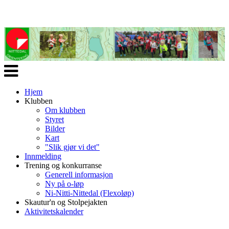
Veksle
navigasjon
Hjem
Klubben
Om klubben
Styret
Bilder
Kart
"Slik gjør vi det"
Innmelding
Trening og konkurranse
Generell informasjon
Ny på o-løp
Ni-Nitti-Nittedal (Flexoløp)
Skautur'n og Stolpejakten
Aktivitetskalender