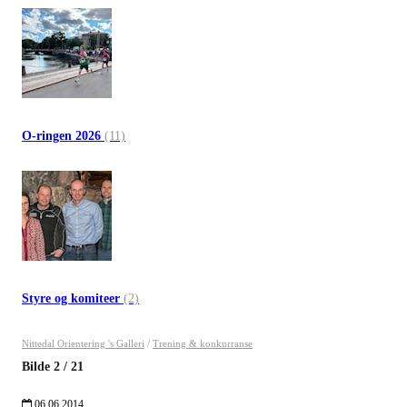
O-ringen 2026
(11)
Styre og komiteer
(2)
Nittedal Orientering 's Galleri
/
Trening & konkurranse
Bilde
2
/
21
06.06.2014