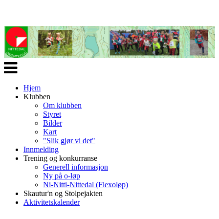
Veksle
navigasjon
Hjem
Klubben
Om klubben
Styret
Bilder
Kart
"Slik gjør vi det"
Innmelding
Trening og konkurranse
Generell informasjon
Ny på o-løp
Ni-Nitti-Nittedal (Flexoløp)
Skautur'n og Stolpejakten
Aktivitetskalender