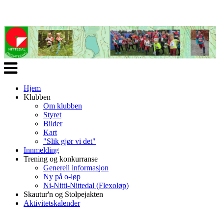
Veksle
navigasjon
Hjem
Klubben
Om klubben
Styret
Bilder
Kart
"Slik gjør vi det"
Innmelding
Trening og konkurranse
Generell informasjon
Ny på o-løp
Ni-Nitti-Nittedal (Flexoløp)
Skautur'n og Stolpejakten
Aktivitetskalender