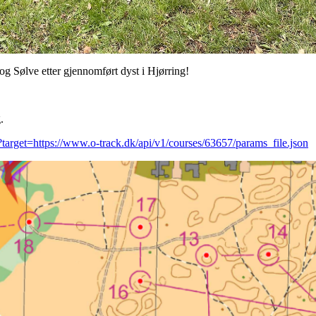
 og Sølve etter gjennomført dyst i Hjørring!
g.
l?target=https://www.o-track.dk/api/v1/courses/63657/params_file.json