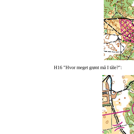
H16 "Hvor meget grønt må I tåle?":