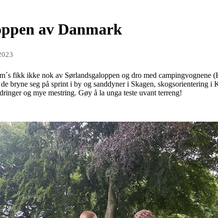
toppen av Danmark
 2023
m´s fikk ikke nok av Sørlandsgaloppen og dro med campingvognene (
e bryne seg på sprint i by og sanddyner i Skagen, skogsorientering i
ringer og mye mestring. Gøy å la unga teste uvant terreng!