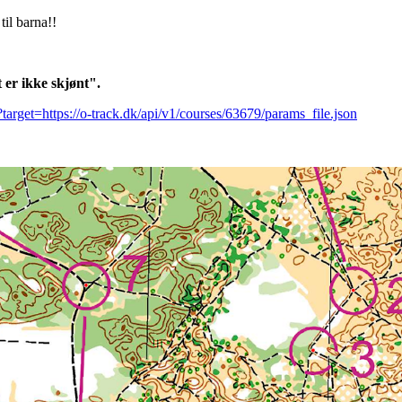
til barna!!
t er ikke skjønt".
?target=https://o-track.dk/api/v1/courses/63679/params_file.json