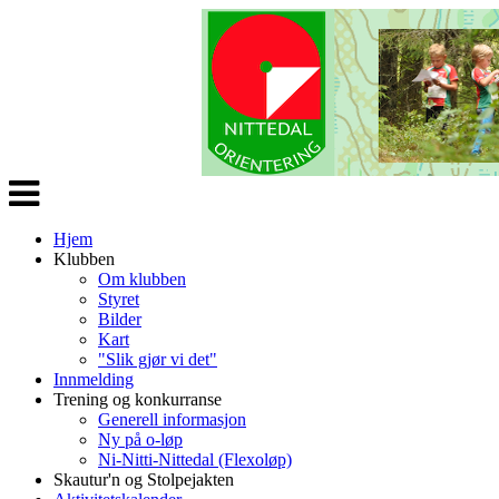
Veksle
navigasjon
Hjem
Klubben
Om klubben
Styret
Bilder
Kart
"Slik gjør vi det"
Innmelding
Trening og konkurranse
Generell informasjon
Ny på o-løp
Ni-Nitti-Nittedal (Flexoløp)
Skautur'n og Stolpejakten