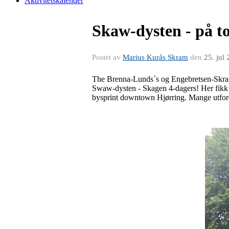
Aktivitetskalender
Skaw-dysten - på 
Postet av
Marius Kurås Skram
den
25. jul
The Brenna-Lunds´s og Engebretsen-Skra
Swaw-dysten - Skagen 4-dagers! Her fikk d
bysprint downtown Hjørring. Mange utford