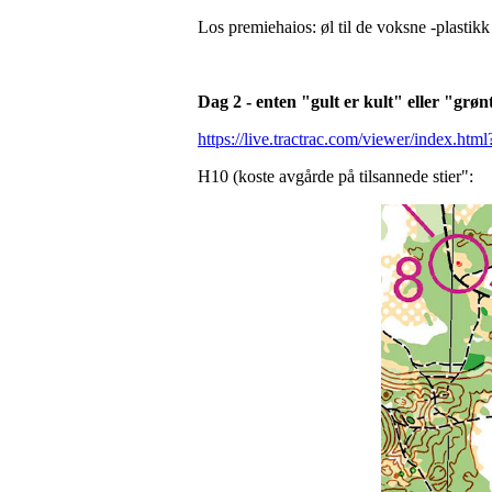
Los premiehaios: øl til de voksne -plastikk 
Dag 2 - enten "gult er kult" eller "grøn
https://live.tractrac.com/viewer/index.html
H10 (koste avgårde på tilsannede stier":