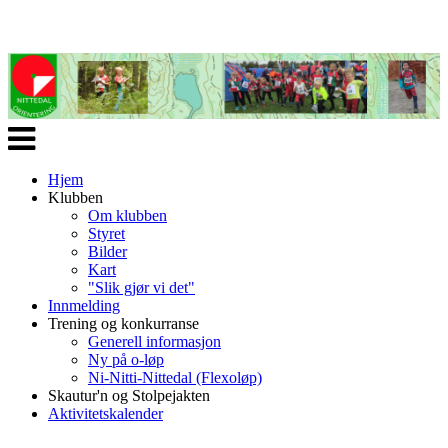
Veksle
navigasjon
Hjem
Klubben
Om klubben
Styret
Bilder
Kart
"Slik gjør vi det"
Innmelding
Trening og konkurranse
Generell informasjon
Ny på o-løp
Ni-Nitti-Nittedal (Flexoløp)
Skautur'n og Stolpejakten
Aktivitetskalender