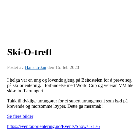
Ski-O-treff
Postet av
Hans Trøan
den
15. feb 2023
I helga var en ung og lovende gjeng på Beitostølen for å prøve seg
på ski-orientering. I forbindelse med World Cup og veteran VM bl
ski-o treff arrangert.
Takk til dyktige arrangører for et supert arrangement som bød på
krevende og morsomme løyper. Dette ga mersmak!
Se flere bilder
https://eventor.orientering.no/Events/Show/17176