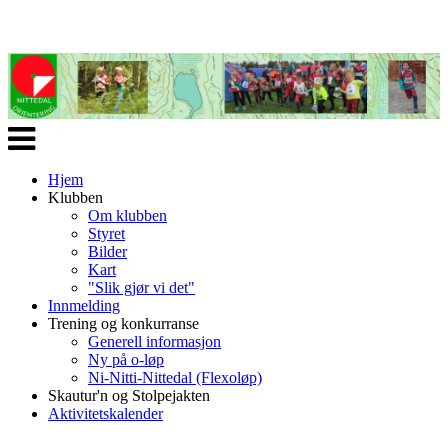
Veksle
navigasjon
Hjem
Klubben
Om klubben
Styret
Bilder
Kart
"Slik gjør vi det"
Innmelding
Trening og konkurranse
Generell informasjon
Ny på o-løp
Ni-Nitti-Nittedal (Flexoløp)
Skautur'n og Stolpejakten
Aktivitetskalender